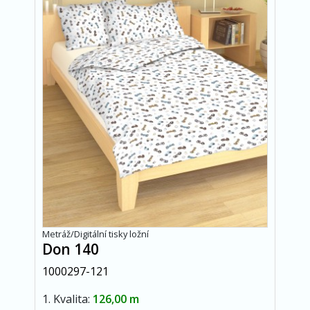
Metráž/Digitální tisky ložní
Don 140
1000297-121
1. Kvalita:
126,00 m