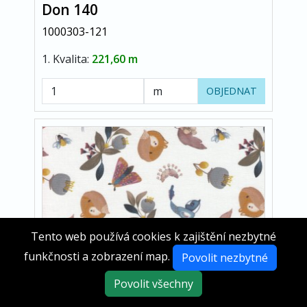
Don 140
1000303-121
1. Kvalita:
221,60 m
OBJEDNAT
Tento web používá cookies k zajištění nezbytné
funkčnosti a zobrazení map.
Povolit nezbytné
Povolit všechny