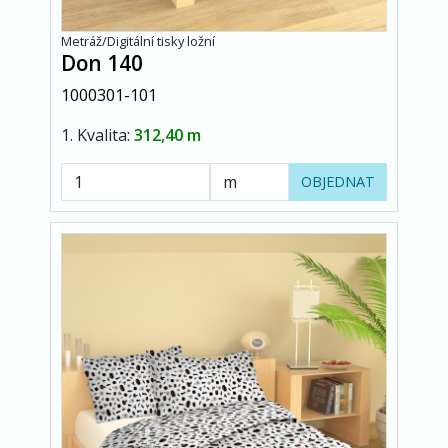
Metráž/Digitální tisky ložní
Don 140
1000301-101
1. Kvalita:
312,40 m
OBJEDNAT