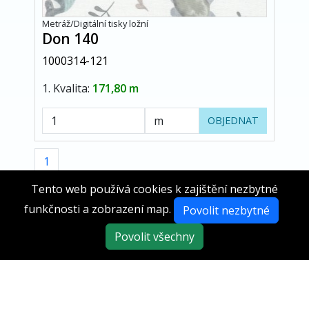
Metráž/Digitální tisky ložní
Don 140
1000314-121
1. Kvalita:
171,80 m
OBJEDNAT
1
Tento web používá cookies k zajištění nezbytné
funkčnosti a zobrazení map.
Povolit nezbytné
Povolit všechny