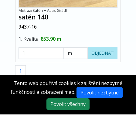
Metráž/Satén + Atlas Grádl
satén 140
9437-16
1. Kvalita:
853,90 m
OBJEDNAT
1
Tento web používá cookies k zajištění nezbytné
funkčnosti a zobrazení map.
Povolit nezbytné
Povolit všechny