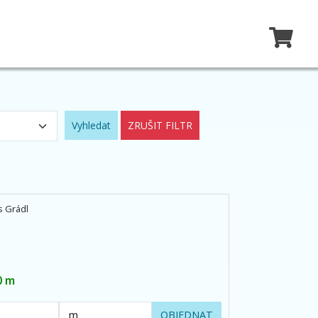
Vyhledat
ZRUŠIT FILTR
s Grádl
0 m
OBJEDNAT