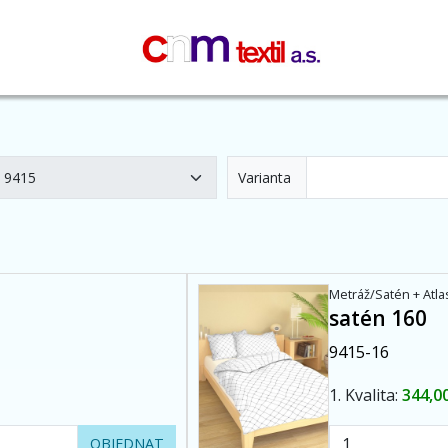
Varianta
Metráž/Satén + Atla
satén 160
9415-16
1. Kvalita:
344,0
OBJEDNAT