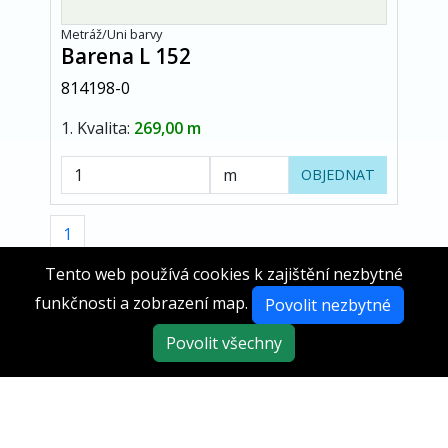
Metráž/Uni barvy
Barena L 152
814198-0
1. Kvalita:
269,00 m
OBJEDNAT
1
Tento web používá cookies k zajištění nezbytné
funkčnosti a zobrazení map.
Povolit nezbytné
Povolit všechny