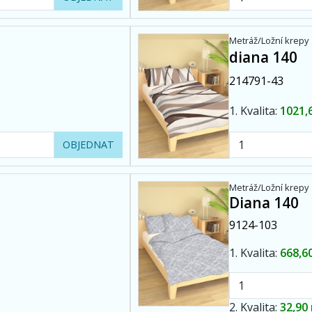
Metráž/Ložní krepy
diana 140
214791-43
1. Kvalita:
1021,
OBJEDNAT
Metráž/Ložní krepy
Diana 140
9124-103
1. Kvalita:
668,6
2. Kvalita:
32,90