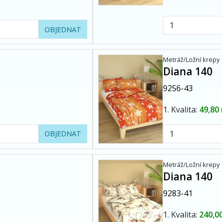
OBJEDNAT
Metráž/Ložní krepy
Diana 140
9256-43
1. Kvalita:
49,80
OBJEDNAT
Metráž/Ložní krepy
Diana 140
9283-41
1. Kvalita:
240,0