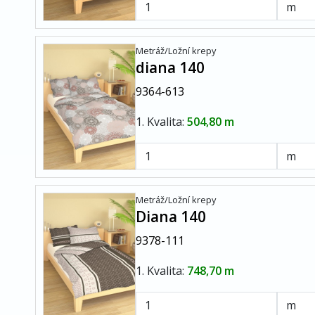
Metráž/Ložní krepy
diana 140
9364-613
1. Kvalita:
504,80 m
Metráž/Ložní krepy
Diana 140
9378-111
1. Kvalita:
748,70 m