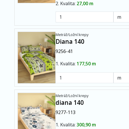
2. Kvalita:
27,00 m
Metráž/Ložní krepy
Diana 140
9256-41
1. Kvalita:
177,50 m
Metráž/Ložní krepy
diana 140
9277-113
1. Kvalita:
300,90 m