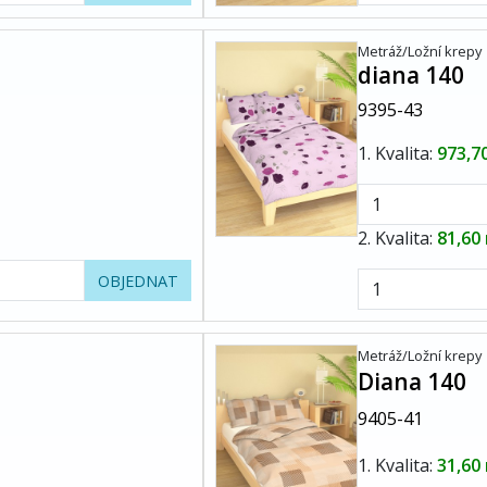
Metráž/Ložní krepy
diana 140
9395-43
1. Kvalita:
973,7
2. Kvalita:
81,60
OBJEDNAT
Metráž/Ložní krepy
Diana 140
9405-41
1. Kvalita:
31,60