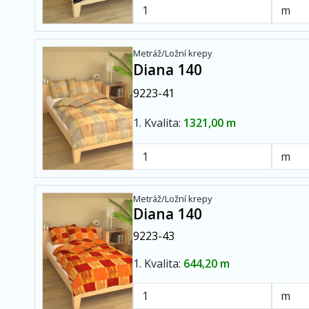
Metráž/Ložní krepy
Diana 140
9223-41
1. Kvalita:
1321,00 m
Metráž/Ložní krepy
Diana 140
9223-43
1. Kvalita:
644,20 m