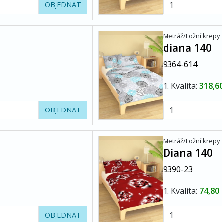
OBJEDNAT
Metráž/Ložní krepy
diana 140
9364-614
1. Kvalita:
318,6
OBJEDNAT
Metráž/Ložní krepy
Diana 140
9390-23
1. Kvalita:
74,80
OBJEDNAT