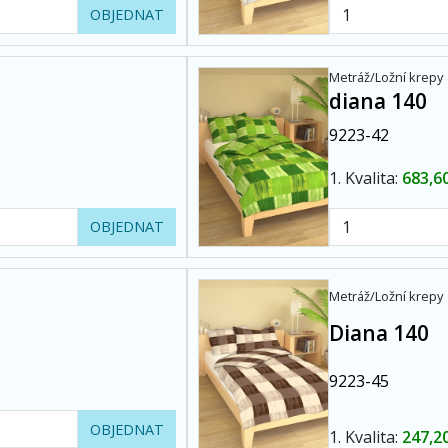
OBJEDNAT
Metráž/Ložní krepy
diana 140
9223-42
1. Kvalita:
683,6
OBJEDNAT
Metráž/Ložní krepy
Diana 140
9223-45
OBJEDNAT
1. Kvalita:
247,2